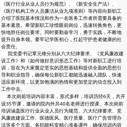
《医疗行业从业人员行为规范》、《新安全生产法》、
《医疗机构工作人员廉洁从业九项准则》等内容向新职工
介绍了医院基本情况和作为一名医务工作者所需要具备的
基本素质。希望新职工珍惜眼前岗位，迅速转换角色，更
快地胜任岗位要求。同时要勤奋学习，勇于实践，不断地
提升自身本领。要牢记学医初心，扛起守护患者健康的社
会责任。
院党委书记覃元锋分别从六大纪律要求、《党风廉政建
设工作》和《如何做好意识形态工作》等对新职工进行培
训，旨在为大家奠定坚实的思想基础和提供全面的思想引
导和职业指导，确保每位新职工都能迅速融入团队，快速
适应新环境，以更加饱满的热情和更加坚定的信念投入到
工作中去。
6
本次岗前培训内容丰富，形式多样，培训历经
天，共开
35
40
设
节课，邀请的院内外共
名老师进行授课。本次岗前
培训涵盖医疗行业从业人员行为规范、六大纪律要求、党
风廉政建设工作、医德医风、医疗质量、医疗广告管理办
法等多个方面。各职能科室精心准备课件，确保培训内容