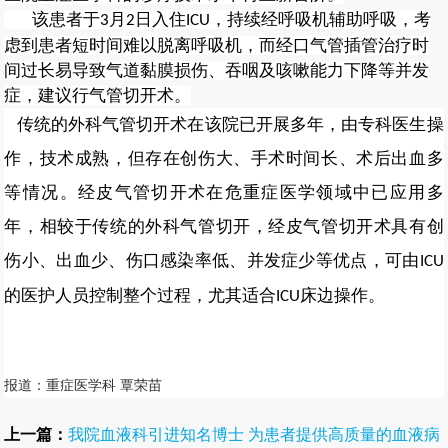
该患者
于
月
日
入住
，持续经呼吸机辅助呼吸，考
3
2
ICU
虑到患者短时间难以脱离呼吸机，而经口气管插管治疗时
间过长易导致气道黏膜损伤、吞咽及咳嗽能力下降等并发
症，建议行气管切开术。
传统的外科气管切开术在该院已开展多年，由专科医生操
作，技术成熟，但存在创伤大、手术时间长、术后出血多
等情况。经皮气管切开术在危重症医学领域中已应用多
年，相较于传统的外科气管切开，经皮气管切开术具有创
伤小、出血少、伤口感染率低、并发症少等优点，
可由
ICU
的医护人员控制整个过程，
尤其适合
床边操作。
ICU
报道：
重症医学科 覃
荣苗
上一篇：
我院血液科引进知名博士 为患者提供高质量的血液病