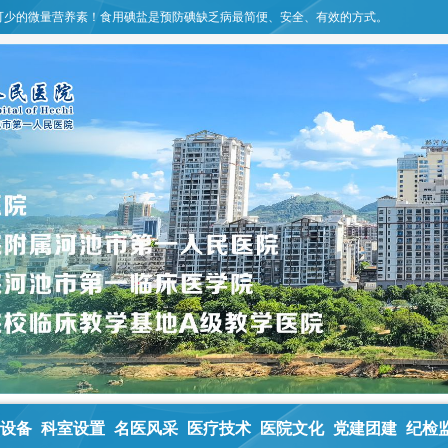
可少的微量营养素！食用碘盐是预防碘缺乏病最简便、安全、有效的方式。
设备
科室设置
名医风采
医疗技术
医院文化
党建团建
纪检