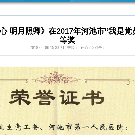
之家
采购公告
网络文明
开展群众
服务提升
你我共建
身边不正
 明月照卿》在2017年河池市“我是
等奖
之风和腐
2018-06-06 15:33:21 来源： 评论：
0
点击：
败问题集
中整治工
作专栏