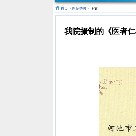
首页
>
医院荣誉
> 正文
三坚三守
“医药领域
“医药代表
老年
专栏
腐败问题
和信息化
我院摄制的《医者仁心
集中整治
建设项目
工作”专栏
代表院内
拜访工作
人员”预约
公告