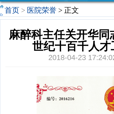
三坚三守
“医药领域
“医药代表
老年之家
采购公告
网络文明
首页
>
医院荣誉
> 正文
专栏
腐败问题
和信息化
你我共建
麻醉科主任关开华同志
集中整治
建设项目
世纪十百千人才
工作”专栏
代表院内
2018-04-23 17:
拜访工作
人员”预约
公告