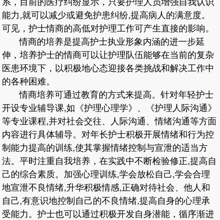
系，目前的医疗纠纷显示，只要护理人员增强自我认识
能力,就可以减少或避免护患纠纷,提高病人的满意度。
可见，护士情商的高低对护理工作可产生直接的影响。
情商的培养是提高护士执业形象内涵的进一步延
伸，培养护士的情商可以让护理队伍能够在当前的复杂
医患环境下，以积极地心态迎接各类挑战和解决工作中
的各种困难。
情商培养可通过教育的方式来提高。针对年轻护士
开设专业辅导课,如《护理心理学》、《护理人际沟通》
等专业课程,并对社会交往、人际沟通、情绪沟通等方面
内容进行具体辅导。对年长护士积极开展情绪和行为控
制能力提高的训练,使其掌握情绪控制与宣泄的适当方
法。平时注重自我培养，在实践中不断检验修正,提高自
己的综合素质。加强心理训练,学会放松自己,学会合理
地宣泄不良情绪,升华积极情感,正确对待社会、他人和
自己,有意识地控制自己的不良情绪,提高自身的心理承
受能力。护士也可以通过积极开发自身潜能，循序渐进