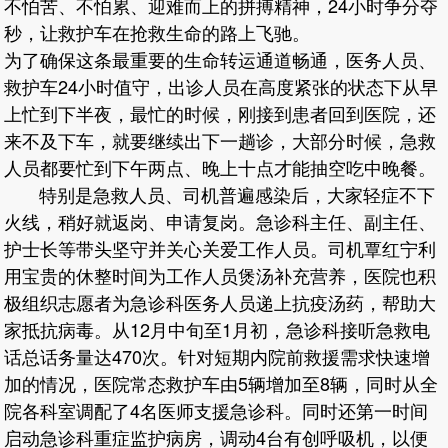
不怕苦、不怕累、迎难而上的拼搏精神，24小时争分夺
秒，让救护车在抢救生命的路上飞驰。
为了确保这条最重要的生命转运通道畅通，医务人员、
救护车24小时值守，出诊人员在高度紧张的状态下从早
上忙到下半夜，最忙的时候，刚接到患者回到医院，还
来不及下车，就要继续出下一趟诊，大部分时候，急救
人员都要忙到下午两点、晚上十点才能抽空吃中晚餐。
特别是急救人员、司机普遍感染后，大家轻症不下
火线，稍好就返岗、申请复岗。急诊科主任、副主任、
护士长等带头坚守并关心关爱工作人员。司机覃红宁利
用宝贵的休整时间为工作人员煲汤补充营养，医院也积
极组织志愿者为急诊科医务人员递上抗疫汤药，帮助大
家抵抗病毒。从12月中旬至1月初，急诊科接听急救电
话总话务量达470次。针对短期内院前救援需求快速增
加的情况，医院常态救护车由5辆增加至8辆，同时从全
院各科室调配了4名医师支援急诊科。同时还第一时间
启动急诊科重症监护病房，调动4台有创呼吸机，以便