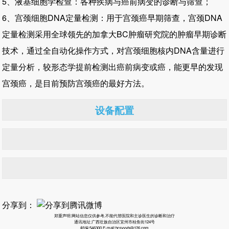
5、液基细胞学检查：各种疾病与癌前病变的诊断与筛查；
6、宫颈细胞DNA定量检测：用于宫颈癌早期筛查，宫颈DNA
定量检测采用全球领先的加拿大BC肿瘤研究院的肿瘤早期诊断
技术，通过全自动化操作方式，对宫颈细胞核内DNA含量进行
定量分析，较形态学提前检测出癌前病变或癌，能更早的发现
宫颈癌，是目前预防宫颈癌的最好方法。
设备配置
分享到：
郑重声明:网站信息仅供参考,不能代替医院和主诊医生的诊断和治疗
通讯地址:广西壮族自治区宜州市桂鱼街124号
邮编:546300 E-mail:hcsyyyb@126.com