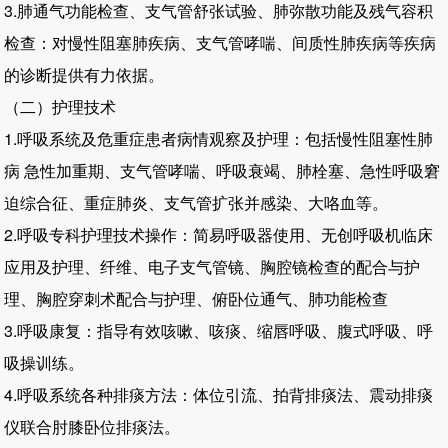
3.肺通气功能检查、支气管舒张试验、肺弥散功能及残气容积
检查：对慢性阻塞肺疾病、支气管哮喘、间质性肺疾病等疾病
的诊断提供有力依据。
（二）护理技术
1.呼吸系统及危重症患者病情观察及护理：包括慢性阻塞性肺
病 急性加重期、支气管哮喘、呼吸衰竭、肺栓塞、急性呼吸窘
迫综合征、重症肺炎、支气管扩张并感染、大咯血等。
2.呼吸专科护理技术操作：简易呼吸器使用、无创呼吸机临床
应用及护理、纤维、电子支气管镜、胸腔镜检查的配合与护
理、胸腔穿刺术配合与护理、俯卧位通气、肺功能检查
3.呼吸康复：指导有效咳嗽、咳痰、缩唇呼吸、腹式呼吸、呼
吸操训练。
4.呼吸系统各种排痰方法：体位引流、拍背排痰法、震动排痰
仪联合肘膝卧位排痰法。