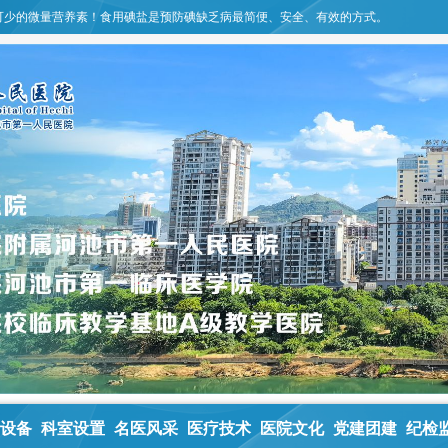
可少的微量营养素！食用碘盐是预防碘缺乏病最简便、安全、有效的方式。
设备
科室设置
名医风采
医疗技术
医院文化
党建团建
纪检