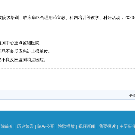
展院级培训、临床病区合理用药宣教、科内培训等教学、科研活动，202
应监测中心重点监测医院
市药品不良反应先进上报单位。
药品不良反应监测哨点医院。
分
医院简介
|
历史荣誉
|
院务公开
|
院歌播放
|
视频新闻
|
我要投诉
|
主要事