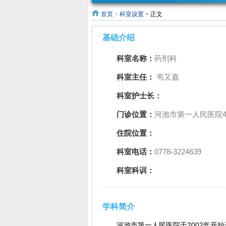
首页
>
科室设置
> 正文
三坚三守
“医药领域
“医药代表
老年
基础介绍
专栏
腐败问题
和信息化
科室名称：
药剂科
集中整治
建设项目
科室主任：
韦又嘉
工作”专栏
代表院内
科室护士长：
门诊位置：
河池市第一人民医院4
拜访工作
住院位置：
人员”预约
科室电话：
0778-3224639
公告
科室科训：
学科简介
河池市第一人民医院于2002年开