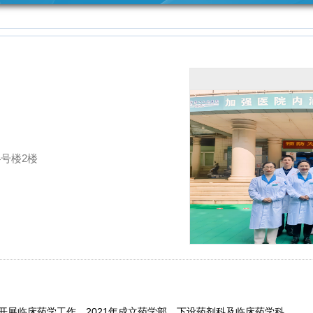
之家
采购公告
网络文明
开展群众
服务提升
你我共建
身边不正
之风和腐
败问题集
号楼2楼
中整治工
作专栏
始开展临床药学工作，2021年成立药学部，下设药剂科及临床药学科。