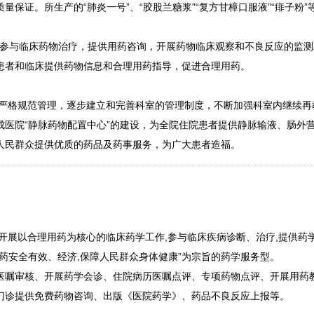
量保证。所生产的“肺炎一号”、“胶股兰糖浆”“复方甘樟口服液”“痱子粉
，参与临床药物治疗，提供用药咨询，开展药物临床观察和不良反应的监
患者和临床提供药物信息和合理用药指导，促进合理用药。
严格规范管理，逐步建立和完善科室的管理制度，不断加强科室内继续再
医院“静脉药物配置中心”的建设，为全院住院患者提供静脉输液、肠外营
人民群众提供优质的药品及药事服务，为广大患者造福。
开展以合理用药为核心的临床药学工作,参与临床疾病诊断、治疗,提供药
药安全有效、经济,保障人民群众身体健康”为宗旨的药学服务型。
医嘱审核、开展药学会诊、住院病历医嘱点评、专项药物点评、开展用药
门诊提供免费药物咨询、出版《医院药学》、药品不良反应上报等。