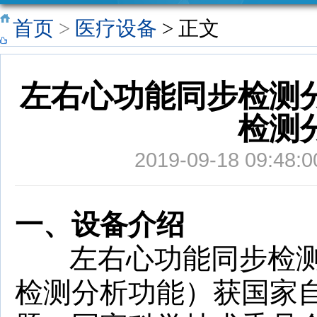
三坚三守
“医药领域
“医药代表
老年之家
采购公告
网络文明
首页
>
医疗设备
> 正文
专栏
腐败问题
和信息化
你我共建
左右心功能同步检测
集中整治
建设项目
检测
工作”专栏
代表院内
2019-09-18 09:
拜访工作
人员”预约
一、设备介绍
公告
左右心功能同步检测
检测分析功能）获国家