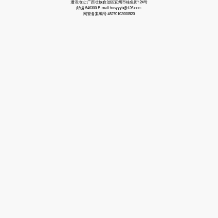
通讯地址:广西壮族自治区宜州市桂鱼街124号
邮编:546300 E-mail:hcsyyyb@126.com
网警备案编号:45270102000520