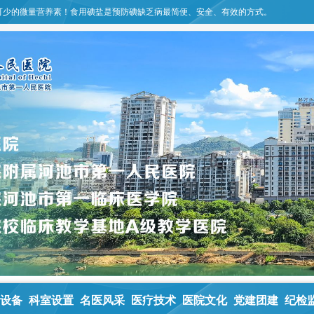
可少的微量营养素！食用碘盐是预防碘缺乏病最简便、安全、有效的方式。
设备
科室设置
名医风采
医疗技术
医院文化
党建团建
纪检