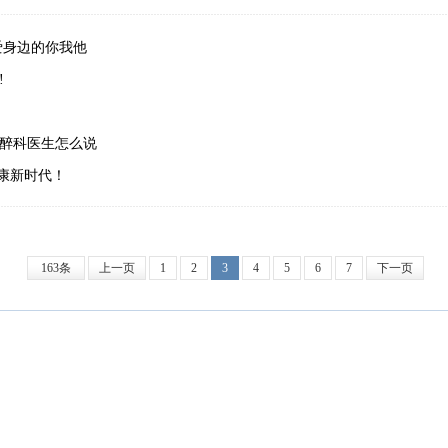
爱身边的你我他
!
醉科医生怎么说
健康新时代！
163条
上一页
1
2
3
4
5
6
7
下一页