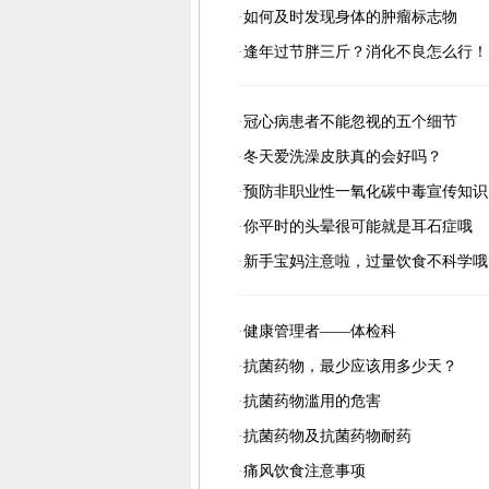
·
如何及时发现身体的肿瘤标志物
·
逢年过节胖三斤？消化不良怎么行！
·
冠心病患者不能忽视的五个细节
·
冬天爱洗澡皮肤真的会好吗？
·
预防非职业性一氧化碳中毒宣传知识
·
你平时的头晕很可能就是耳石症哦
·
新手宝妈注意啦，过量饮食不科学哦
·
健康管理者——体检科
·
抗菌药物，最少应该用多少天？
·
抗菌药物滥用的危害
·
抗菌药物及抗菌药物耐药
·
痛风饮食注意事项