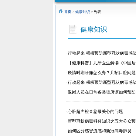
三坚三守
“医药领域
“医药代表
老年
首页
>
健康知识
> 列表
专栏
腐败问题
和信息化
健康知识
集中整治
建设项目
·
行动起来 积极预防新型冠状病毒感
工作”专栏
代表院内
·
【健康科普】儿牙医生解读《中国居
拜访工作
·
疫情时期牙痛怎么办？几招口腔问题
·
行动起来 积极预防新型冠状病毒感
人员”预约
·
返岗人员在日常各类场所该如何预防
公告
·
心脏超声检查您最关心的问题
·
新型冠状病毒科普知识之五大公众预
·
如何区分感冒流感和新冠病毒肺炎