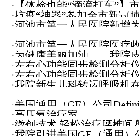
·
【体检也能“滴滴打车”】
投入临床应用
·
抗疫“神器”参加全市新冠
入使用
·
河池市第一人民医院新增
接种工作有序进行
·
河池市第一人民医院医疗
·
为健康美丽加油——我院
电子取票不排队 服务便捷
·
左右心功能同步检测分析
谱紫外线治疗新项目
·
左右心功能同步检测分析
分析功能）
·
我院新生儿科转运呼吸机
分析功能）
·
美国通用（GE）公司Defini
·
高压氧治疗室
字化医用X射线摄影系统
·
微创技术 轻松治疗腰椎间
·
我院引进美国GE（通用）公