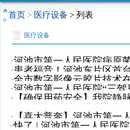
三坚三守
“医药领域
“医药代表
老年之家
采购公告
网络文明
首页
>
医疗设备
> 列表
专栏
腐败问题
和信息化
你我共建
医疗设备
集中整治
建设项目
工作”专栏
代表院内
·
河池市第一人民医院病原
拜访工作
·
患者福音！河池东片区首台
·
全市数字影像云胶片技术
在市一医院正式启用
人员”预约
·
河池市第一人民医院“三驾
·
【确保用药安全】我院静
公告
市硬核防疫和医疗救治
行
·
【喜大普奔】河池市第一
·
快了 | 河池市第一人民
设