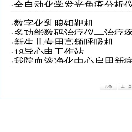
·
全自动化学发光免疫分析
端宝石能谱CT
·
数字化乳腺钼靶机
·
多功能数码治疗仪—治疗
·
新生儿专用高频呼吸机
·
18导心电工作站
·
我院血液净化中心启用新
78条
上一页